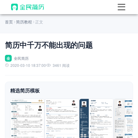
首页
首页
简历教程
正文
热门
AI 简历工具
简历中千万不能出现的问题
AI 生成简历
AI 优化简历
全
全民简历
2020-03-10 18:37:00
3461 阅读
AI 翻译简历
AI 诊断简历
精选简历模板
AI 模拟面试
面试自我介绍
New
AI 职场工具
简历模板
查看模板
查看模板
查看模板
查看模板