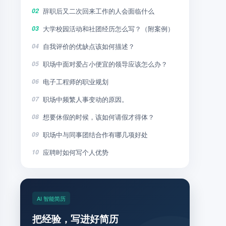
辞职后又二次回来工作的人会面临什么
02
大学校园活动和社团经历怎么写？（附案例）
03
自我评价的优缺点该如何描述？
04
职场中面对爱占小便宜的领导应该怎么办？
05
电子工程师的职业规划
06
职场中频繁人事变动的原因。
07
想要休假的时候，该如何请假才得体？
08
职场中与同事团结合作有哪几项好处
09
应聘时如何写个人优势
10
AI 智能简历
把经验，写进好简历