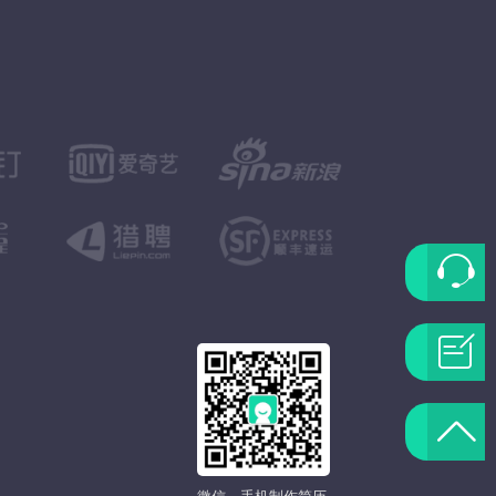
联
系
问
客
题
返
服
反
回
微信、手机制作简历