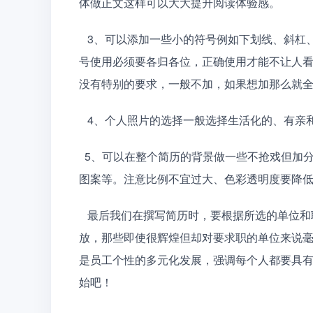
体做正文这样可以大大提升阅读体验感。
   3、可以添加一些小的符号例如下划线、斜杠、箭头等小元素让简历变得更加生动形象。中英文的标点符
号使用必须要各归各位，正确使用才能不让人
没有特别的要求，一般不加，如果想加那么就
   4、个人照片的选择一般选择生活化的、
  5、可以在整个简历的背景做一些不抢戏但加分的小细节。例如色块、个人剪影、与应聘职业有关的标志
图案等。注意比例不宜过大、色彩透明度要降
   最后我们在撰写简历时，要根据所选的单位和职业不同来调整自己的简历。有用并且有关联的信息往上
放，那些即使很辉煌但却对要求职的单位来说
是员工个性的多元化发展，强调每个人都要具
始吧！