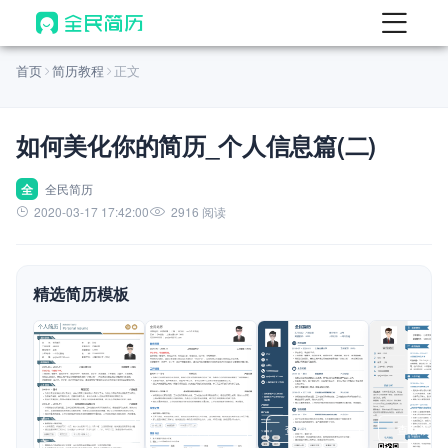
首页
首页
简历教程
正文
热门
AI 简历工具
如何美化你的简历_个人信息篇(二)
AI 生成简历
AI 优化简历
全
全民简历
2020-03-17 17:42:00
2916 阅读
AI 翻译简历
AI 诊断简历
精选简历模板
AI 模拟面试
面试自我介绍
New
AI 职场工具
简历模板
查看模板
查看模板
查看模板
查看模板