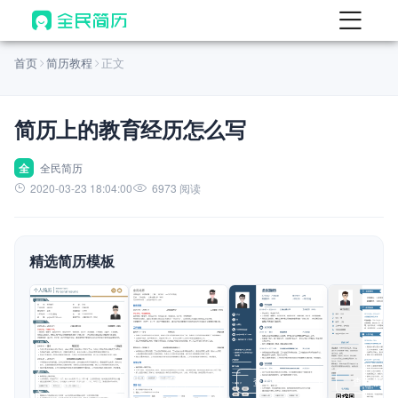
首页
首页
简历教程
正文
热门
AI 简历工具
简历上的教育经历怎么写
AI 生成简历
AI 优化简历
全
全民简历
2020-03-23 18:04:00
6973 阅读
AI 翻译简历
AI 诊断简历
精选简历模板
AI 模拟面试
面试自我介绍
New
AI 职场工具
简历模板
查看模板
查看模板
查看模板
查看模板