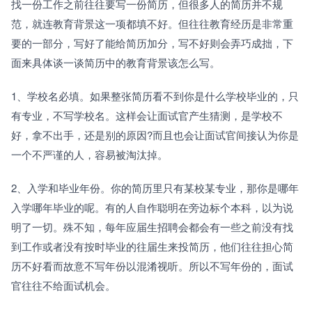
找一份工作之前往往要写一份简历，但很多人的简历并不规
范，就连教育背景这一项都填不好。但往往教育经历是非常重
要的一部分，写好了能给简历加分，写不好则会弄巧成拙，下
面来具体谈一谈简历中的教育背景该怎么写。
1、学校名必填。如果整张简历看不到你是什么学校毕业的，只
有专业，不写学校名。这样会让面试官产生猜测，是学校不
好，拿不出手，还是别的原因?而且也会让面试官间接认为你是
一个不严谨的人，容易被淘汰掉。
2、入学和毕业年份。你的简历里只有某校某专业，那你是哪年
入学哪年毕业的呢。有的人自作聪明在旁边标个本科，以为说
明了一切。殊不知，每年应届生招聘会都会有一些之前没有找
到工作或者没有按时毕业的往届生来投简历，他们往往担心简
历不好看而故意不写年份以混淆视听。所以不写年份的，面试
官往往不给面试机会。