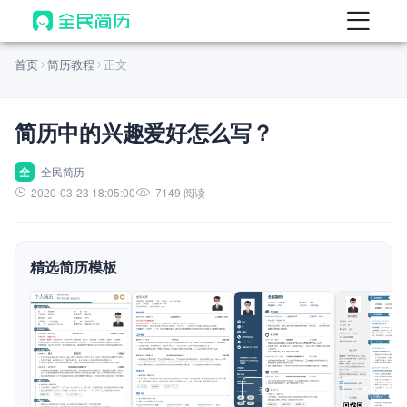
首页
首页
简历教程
正文
热门
AI 简历工具
简历中的兴趣爱好怎么写？
AI 生成简历
AI 优化简历
全
全民简历
2020-03-23 18:05:00
7149 阅读
AI 翻译简历
AI 诊断简历
精选简历模板
AI 模拟面试
面试自我介绍
New
AI 职场工具
简历模板
查看模板
查看模板
查看模板
查看模板