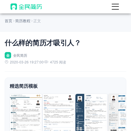
首页
首页
简历教程
正文
热门
AI 简历工具
什么样的简历才吸引人？
AI 生成简历
AI 优化简历
全
全民简历
2020-03-26 19:27:00
4725 阅读
AI 翻译简历
AI 诊断简历
精选简历模板
AI 模拟面试
面试自我介绍
New
AI 职场工具
简历模板
查看模板
查看模板
查看模板
查看模板