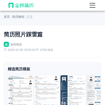
首页
首页
简历教程
正文
热门
AI 简历工具
简历照片踩雷篇
AI 生成简历
AI 优化简历
全
全民简历
2020-03-28 18:00:00
4759 阅读
AI 翻译简历
AI 诊断简历
精选简历模板
AI 模拟面试
面试自我介绍
New
AI 职场工具
简历模板
查看模板
查看模板
查看模板
查看模板