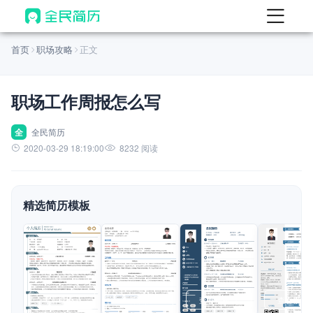
首页
首页
职场攻略
正文
热门
AI 简历工具
职场工作周报怎么写
AI 生成简历
AI 优化简历
全
全民简历
2020-03-29 18:19:00
8232 阅读
AI 翻译简历
AI 诊断简历
精选简历模板
AI 模拟面试
面试自我介绍
New
AI 职场工具
简历模板
查看模板
查看模板
查看模板
查看模板