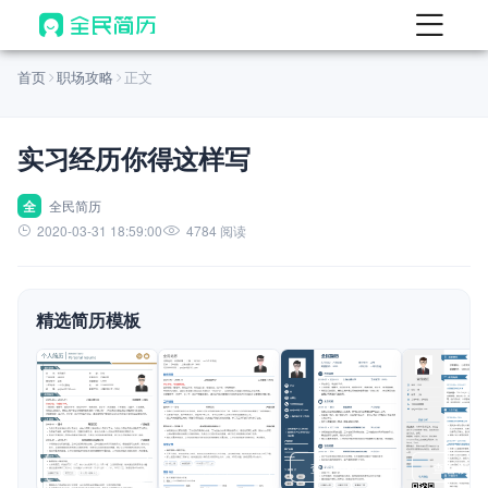
首页
首页
职场攻略
正文
热门
AI 简历工具
实习经历你得这样写
AI 生成简历
AI 优化简历
全
全民简历
2020-03-31 18:59:00
4784 阅读
AI 翻译简历
AI 诊断简历
精选简历模板
AI 模拟面试
面试自我介绍
New
AI 职场工具
简历模板
查看模板
查看模板
查看模板
查看模板