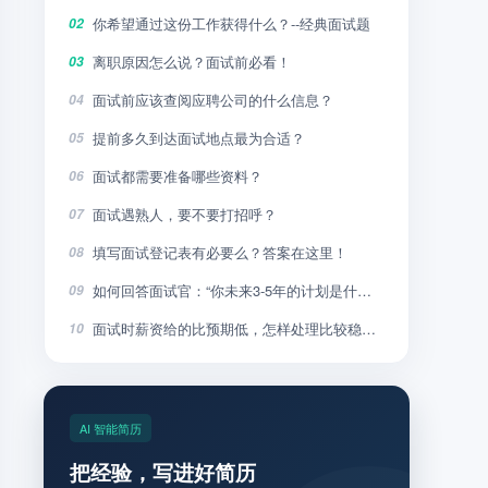
你希望通过这份工作获得什么？--经典面试题
02
离职原因怎么说？面试前必看！
03
面试前应该查阅应聘公司的什么信息？
04
提前多久到达面试地点最为合适？
05
面试都需要准备哪些资料？
06
面试遇熟人，要不要打招呼？
07
填写面试登记表有必要么？答案在这里！
08
如何回答面试官：“你未来3-5年的计划是什么”？
09
面试时薪资给的比预期低，怎样处理比较稳妥？
10
AI 智能简历
把经验，写进好简历