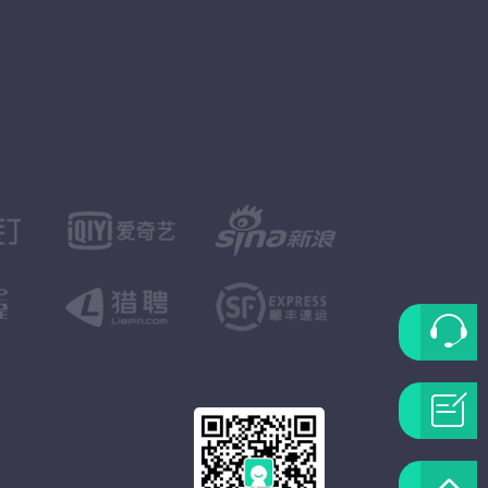
联
系
问
客
题