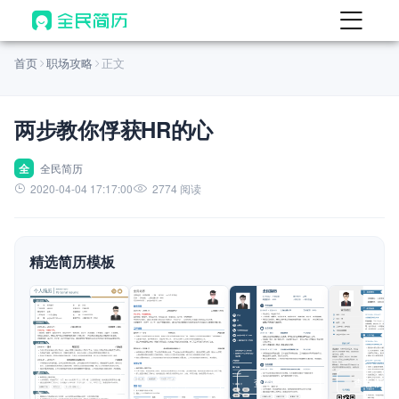
首页
首页
职场攻略
正文
热门
AI 简历工具
两步教你俘获HR的心
AI 生成简历
AI 优化简历
全
全民简历
2020-04-04 17:17:00
2774 阅读
AI 翻译简历
AI 诊断简历
精选简历模板
AI 模拟面试
面试自我介绍
New
AI 职场工具
简历模板
查看模板
查看模板
查看模板
查看模板