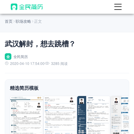
首页
首页
职场攻略
正文
热门
AI 简历工具
武汉解封，想去跳槽？
AI 生成简历
AI 优化简历
全
全民简历
2020-04-10 17:54:00
3285 阅读
AI 翻译简历
AI 诊断简历
精选简历模板
AI 模拟面试
面试自我介绍
New
AI 职场工具
简历模板
查看模板
查看模板
查看模板
查看模板