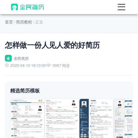
首页
首页
简历教程
正文
热门
AI 简历工具
怎样做一份人见人爱的好简历
AI 生成简历
AI 优化简历
全
全民简历
2020-04-10 18:10:00
3067 阅读
AI 翻译简历
AI 诊断简历
精选简历模板
AI 模拟面试
面试自我介绍
New
AI 职场工具
简历模板
查看模板
查看模板
查看模板
查看模板