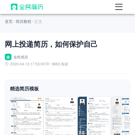
首页
首页
简历教程
正文
热门
AI 简历工具
网上投递简历，如何保护自己
AI 生成简历
AI 优化简历
全
全民简历
2020-04-13 17:53:00
3863 阅读
AI 翻译简历
AI 诊断简历
精选简历模板
AI 模拟面试
面试自我介绍
New
AI 职场工具
简历模板
查看模板
查看模板
查看模板
查看模板