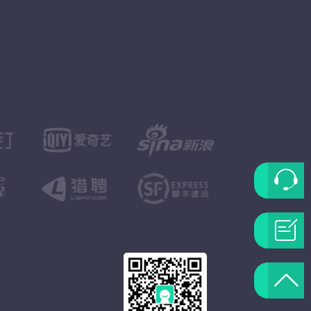
联
系
问
客
题
返
服
反