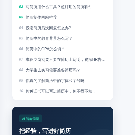
写简历用什么工具？超好用的简历软件
02
简历制作网站推荐
03
投递简历后没回复怎么办?
04
简历中的教育背景怎么写？
05
简历中的GPA怎么填？
06
求职空窗期要不要在简历上写明，资深HR告诉你
07
大学生去实习需要准备简历吗？
08
你真的了解简历中的字体和字号吗
09
何种证书可以写进简历中，你不得不知！
10
AI 智能简历
把经验，写进好简历