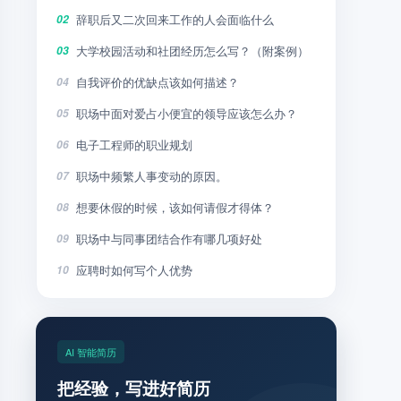
辞职后又二次回来工作的人会面临什么
02
大学校园活动和社团经历怎么写？（附案例）
03
自我评价的优缺点该如何描述？
04
职场中面对爱占小便宜的领导应该怎么办？
05
电子工程师的职业规划
06
职场中频繁人事变动的原因。
07
想要休假的时候，该如何请假才得体？
08
职场中与同事团结合作有哪几项好处
09
应聘时如何写个人优势
10
AI 智能简历
把经验，写进好简历