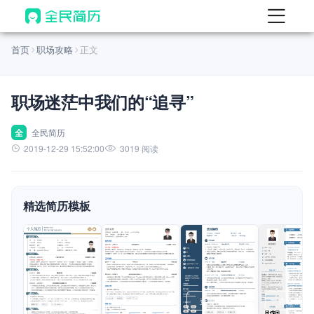
首页
首页
职场攻略
正文
热门
AI 简历工具
职场迷茫中我们的“追寻”
AI 生成简历
AI 优化简历
全
全民简历
2019-12-29 15:52:00
3019 阅读
AI 翻译简历
AI 诊断简历
精选简历模板
AI 模拟面试
面试自我介绍
New
AI 职场工具
简历模板
查看模板
查看模板
查看模板
查看模板