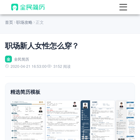
首页
首页
职场攻略
正文
热门
AI 简历工具
职场新人女性怎么穿？
AI 生成简历
AI 优化简历
全
全民简历
2020-04-21 16:53:00
3152 阅读
AI 翻译简历
AI 诊断简历
精选简历模板
AI 模拟面试
面试自我介绍
New
AI 职场工具
简历模板
查看模板
查看模板
查看模板
查看模板