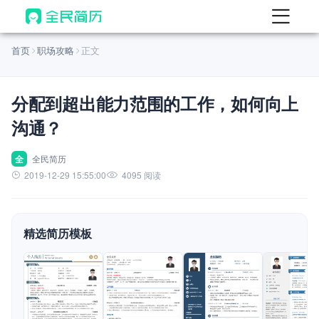
首页
首页
职场攻略
正文
热门
AI 简历工具
分配到超出能力范围的工作，如何向上
AI 生成简历
沟通？
AI 优化简历
AI 翻译简历
全
全民简历
2019-12-29 15:55:00
4095 阅读
AI 诊断简历
AI 模拟面试
精选简历模板
面试自我介绍
New
AI 职场工具
简历模板