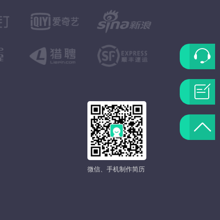
联
系
问
客
题
返
服
反
回
馈
微信、手机制作简历
顶
部