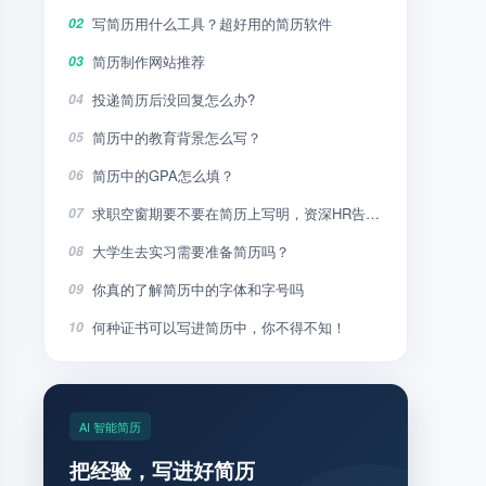
写简历用什么工具？超好用的简历软件
02
简历制作网站推荐
03
投递简历后没回复怎么办?
04
简历中的教育背景怎么写？
05
简历中的GPA怎么填？
06
求职空窗期要不要在简历上写明，资深HR告诉你
07
大学生去实习需要准备简历吗？
08
你真的了解简历中的字体和字号吗
09
何种证书可以写进简历中，你不得不知！
10
AI 智能简历
把经验，写进好简历