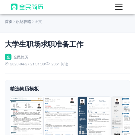
首页
首页
职场攻略
正文
热门
AI 简历工具
大学生职场求职准备工作
AI 生成简历
AI 优化简历
全
全民简历
2020-04-27 21:01:00
2361 阅读
AI 翻译简历
AI 诊断简历
精选简历模板
AI 模拟面试
面试自我介绍
New
AI 职场工具
简历模板
查看模板
查看模板
查看模板
查看模板