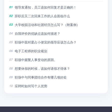
领导发通知，员工该如何回复才是正确的！
01
辞职后又二次回来工作的人会面临什么
02
大学校园活动和社团经历怎么写？（附案例）
03
自我评价的优缺点该如何描述？
04
职场中面对爱占小便宜的领导应该怎么办？
05
电子工程师的职业规划
06
职场中频繁人事变动的原因。
07
想要休假的时候，该如何请假才得体？
08
职场中与同事团结合作有哪几项好处
09
应聘时如何写个人优势
10