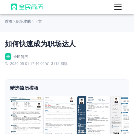
首页
首页
职场攻略
正文
热门
AI 简历工具
如何快速成为职场达人
AI 生成简历
AI 优化简历
全
全民简历
2020-05-01 17:46:00
3115 阅读
AI 翻译简历
AI 诊断简历
精选简历模板
AI 模拟面试
面试自我介绍
New
AI 职场工具
简历模板
查看模板
查看模板
查看模板
查看模板