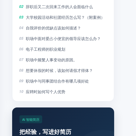
辞职后又二次回来工作的人会面临什么
02
大学校园活动和社团经历怎么写？（附案例）
03
自我评价的优缺点该如何描述？
04
职场中面对爱占小便宜的领导应该怎么办？
05
电子工程师的职业规划
06
职场中频繁人事变动的原因。
07
想要休假的时候，该如何请假才得体？
08
职场中与同事团结合作有哪几项好处
09
应聘时如何写个人优势
10
AI 智能简历
把经验，写进好简历