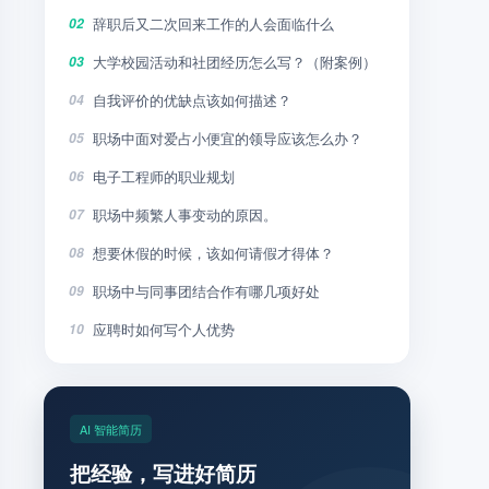
辞职后又二次回来工作的人会面临什么
02
大学校园活动和社团经历怎么写？（附案例）
03
自我评价的优缺点该如何描述？
04
职场中面对爱占小便宜的领导应该怎么办？
05
电子工程师的职业规划
06
职场中频繁人事变动的原因。
07
想要休假的时候，该如何请假才得体？
08
职场中与同事团结合作有哪几项好处
09
应聘时如何写个人优势
10
AI 智能简历
把经验，写进好简历