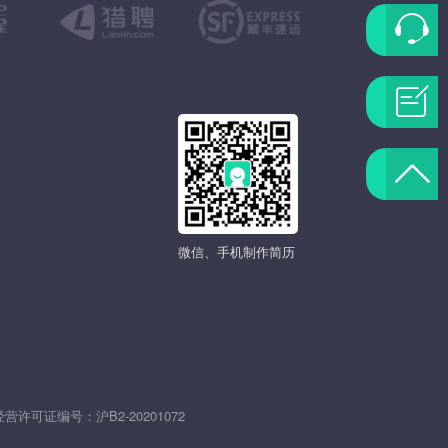
联
系
问
客
题
返
服
反
回
微信、手机制作简历
馈
顶
部
发
经营许可证编号：
沪B2-20201072