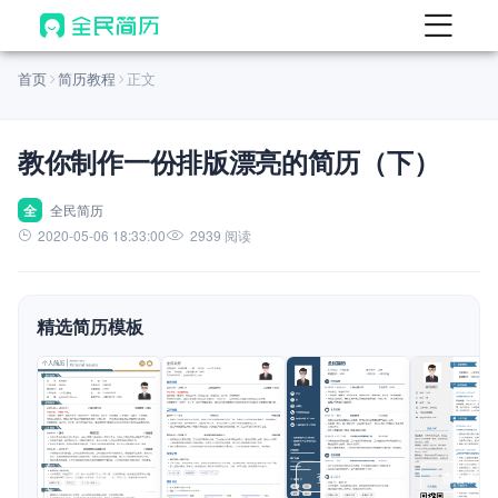
首页
首页
简历教程
正文
热门
AI 简历工具
教你制作一份排版漂亮的简历（下）
AI 生成简历
AI 优化简历
全
全民简历
2020-05-06 18:33:00
2939 阅读
AI 翻译简历
AI 诊断简历
精选简历模板
AI 模拟面试
面试自我介绍
New
AI 职场工具
简历模板
查看模板
查看模板
查看模板
查看模板