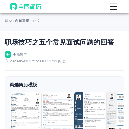
首页
首页
面试攻略
正文
热门
AI 简历工具
职场技巧之五个常见面试问题的回答
AI 生成简历
AI 优化简历
全
全民简历
2020-05-09 17:15:00
2739 阅读
AI 翻译简历
AI 诊断简历
精选简历模板
AI 模拟面试
面试自我介绍
New
AI 职场工具
简历模板
查看模板
查看模板
查看模板
查看模板