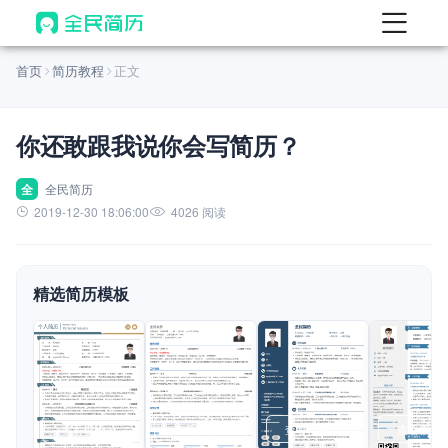
首页
首页
简历教程
正文
热门
AI 简历工具
你还敢跟我说你会写简历？
AI 生成简历
AI 优化简历
全
全民简历
2019-12-30 18:06:00
4026 阅读
AI 翻译简历
AI 诊断简历
精选简历模板
AI 模拟面试
面试自我介绍
New
AI 职场工具
简历模板
查看模板
查看模板
查看模板
查看模板