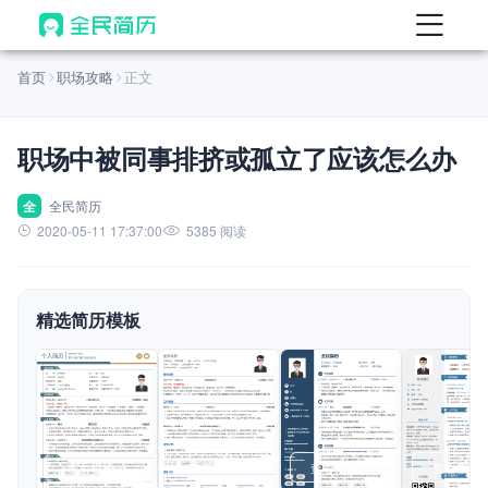
首页
首页
职场攻略
正文
热门
AI 简历工具
职场中被同事排挤或孤立了应该怎么办
AI 生成简历
AI 优化简历
全
全民简历
2020-05-11 17:37:00
5385 阅读
AI 翻译简历
AI 诊断简历
精选简历模板
AI 模拟面试
面试自我介绍
New
AI 职场工具
简历模板
查看模板
查看模板
查看模板
查看模板