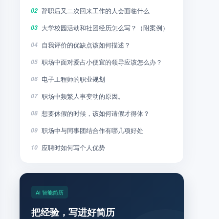
辞职后又二次回来工作的人会面临什么
02
大学校园活动和社团经历怎么写？（附案例）
03
自我评价的优缺点该如何描述？
04
职场中面对爱占小便宜的领导应该怎么办？
05
电子工程师的职业规划
06
职场中频繁人事变动的原因。
07
想要休假的时候，该如何请假才得体？
08
职场中与同事团结合作有哪几项好处
09
应聘时如何写个人优势
10
AI 智能简历
把经验，写进好简历