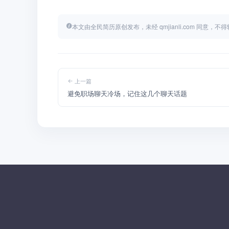
本文由全民简历原创发布，未经 qmjianli.com 同意，
上一篇
避免职场聊天冷场，记住这几个聊天话题