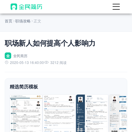
首页
首页
职场攻略
正文
热门
AI 简历工具
职场新人如何提高个人影响力
AI 生成简历
AI 优化简历
全
全民简历
2020-05-13 16:40:00
3212 阅读
AI 翻译简历
AI 诊断简历
精选简历模板
AI 模拟面试
面试自我介绍
New
AI 职场工具
简历模板
查看模板
查看模板
查看模板
查看模板