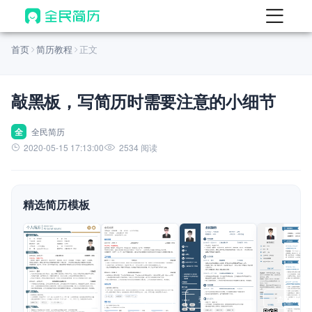
首页
首页
简历教程
正文
热门
AI 简历工具
敲黑板，写简历时需要注意的小细节
AI 生成简历
AI 优化简历
全
全民简历
2020-05-15 17:13:00
2534 阅读
AI 翻译简历
AI 诊断简历
精选简历模板
AI 模拟面试
面试自我介绍
New
AI 职场工具
简历模板
查看模板
查看模板
查看模板
查看模板