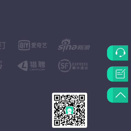
联
系
问
客
题
返
服
反
回
馈
顶