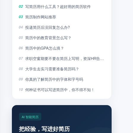
写简历用什么工具？超好用的简历软件
02
简历制作网站推荐
03
投递简历后没回复怎么办?
04
简历中的教育背景怎么写？
05
简历中的GPA怎么填？
06
求职空窗期要不要在简历上写明，资深HR告诉你
07
大学生去实习需要准备简历吗？
08
你真的了解简历中的字体和字号吗
09
何种证书可以写进简历中，你不得不知！
10
AI 智能简历
把经验，写进好简历