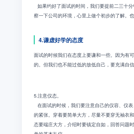
   如果约好了面试的时间，我们要提前二三十分钟到，这样会使紧张的心情稍微的平稳一下，还能顺便观
察一下公司的环境，心里上做个初步的了解。
4.谦虚好学的态度
面试的时候我们在态度上要谦和一些。因为有
的。但我们也不能过低的放低自己，要充满自信
5.注意仪态。
   在面试的时候，我们要注意自己的仪容、仪表、仪态。要有自信的去面对。不要让面试官看出来你特别
的紧张。穿着要简单大方，尽量不要穿无袖衣
态要端庄大方，介绍时要镇定自如，回答问题
单的基本礼仪。