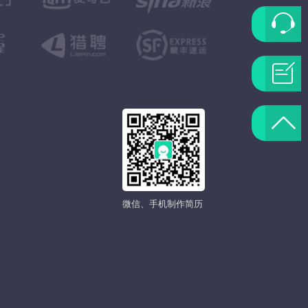
联
系
问
客
题
返
服
反
回
馈
顶
微信、手机制作简历
部
发