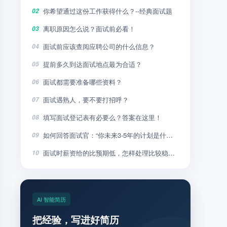
你希望通过这份工作获得什么？--经典面试题
02
离职原因怎么说？面试前必看！
03
面试前应该查阅应聘公司的什么信息？
04
提前多久到达面试地点最为合适？
05
面试都需要准备哪些资料？
06
面试遇熟人，要不要打招呼？
07
填写面试登记表有必要么？答案在这里！
08
如何回答面试官：“你未来3-5年的计划是什么”？
09
面试时薪资给的比预期低，怎样处理比较稳妥？
10
AI 智能简历
把经验，写进好简历