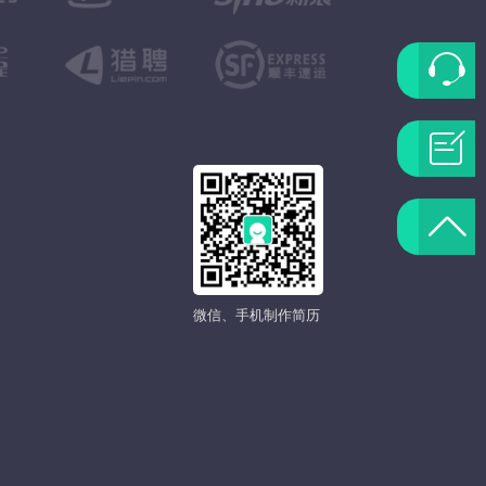
联
系
问
客
题
返
服
反
回
微信、手机制作简历
馈
顶
部
发