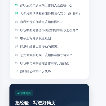
辞职后又二次回来工作的人会面临什么
02
大学校园活动和社团经历怎么写？（附案例）
03
自我评价的优缺点该如何描述？
04
职场中面对爱占小便宜的领导应该怎么办？
05
电子工程师的职业规划
06
职场中频繁人事变动的原因。
07
想要休假的时候，该如何请假才得体？
08
职场中与同事团结合作有哪几项好处
09
应聘时如何写个人优势
10
AI 智能简历
把经验，写进好简历