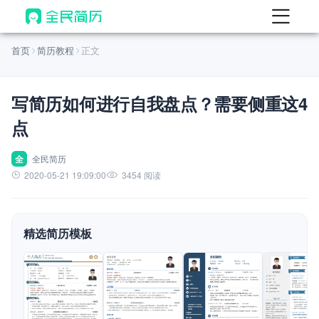
首页
首页
简历教程
正文
热门
AI 简历工具
写简历如何进行自我盘点？需要侧重这4
AI 生成简历
点
AI 优化简历
AI 翻译简历
全
全民简历
2020-05-21 19:09:00
3454 阅读
AI 诊断简历
AI 模拟面试
精选简历模板
面试自我介绍
New
AI 职场工具
简历模板