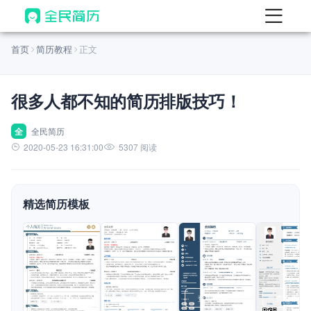
首页
首页
简历教程
正文
热门
AI 简历工具
很多人都不知的简历排版技巧！
AI 生成简历
AI 优化简历
全
全民简历
2020-05-23 16:31:00
5307 阅读
AI 翻译简历
AI 诊断简历
精选简历模板
AI 模拟面试
面试自我介绍
New
AI 职场工具
简历模板
查看模板
查看模板
查看模板
查看模板