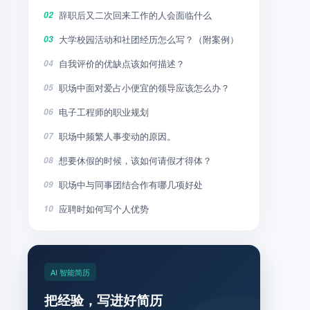
辞职后又二次回来工作的人会面临什么
02
大学校园活动和社团经历怎么写？（附案例）
03
自我评价的优缺点该如何描述？
04
职场中面对爱占小便宜的领导应该怎么办？
05
电子工程师的职业规划
06
职场中频繁人事变动的原因。
07
想要休假的时候，该如何请假才得体？
08
职场中与同事团结合作有哪几项好处
09
应聘时如何写个人优势
10
AI 智能简历
把经验，写进好简历