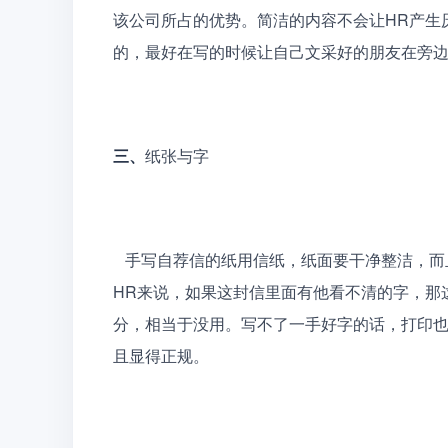
该公司所占的优势。简洁的内容不会让HR产生
的，最好在写的时候让自己文采好的朋友在旁边
三、
纸张与字 
   手写自荐信的纸用信纸，纸面要干净整洁，而且手写的前提是你写的一手好字，写出来的字要清晰，对
HR来说，如果这封信里面有他看不清的字，那
分，相当于没用。写不了一手好字的话，打印
且显得正规。 