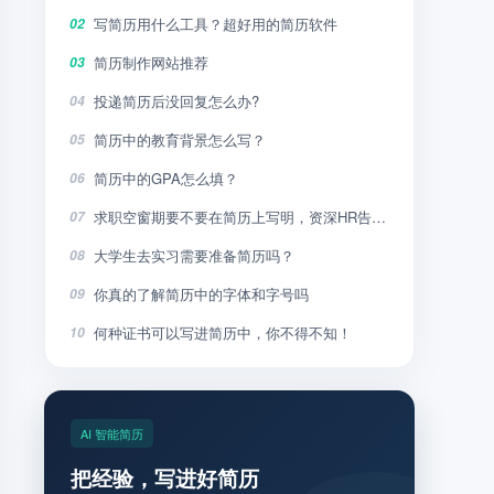
写简历用什么工具？超好用的简历软件
02
简历制作网站推荐
03
投递简历后没回复怎么办?
04
简历中的教育背景怎么写？
05
简历中的GPA怎么填？
06
求职空窗期要不要在简历上写明，资深HR告诉你
07
大学生去实习需要准备简历吗？
08
你真的了解简历中的字体和字号吗
09
何种证书可以写进简历中，你不得不知！
10
AI 智能简历
把经验，写进好简历