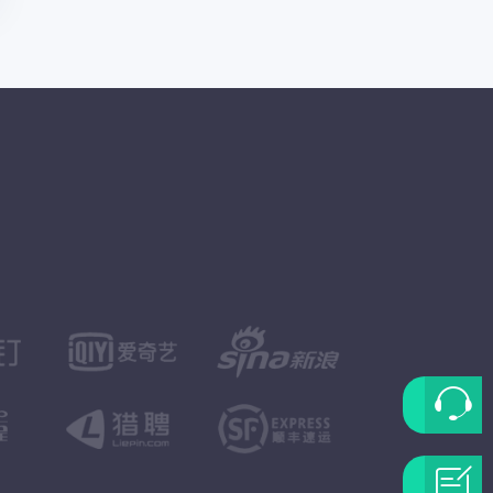
联
系
问