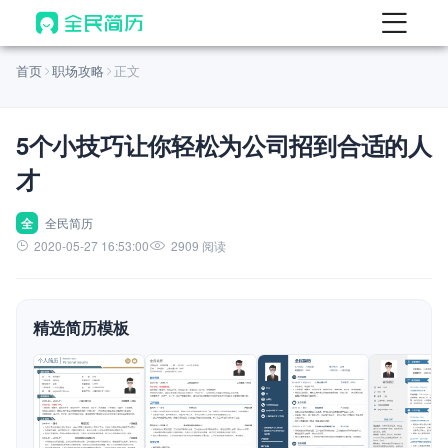
首页
首页
职场攻略
正文
热门
AI 简历工具
5个小技巧让你轻松为公司招到合适的人
AI 生成简历
才
AI 优化简历
AI 翻译简历
全
全民简历
2020-05-27 16:53:00
2909 阅读
AI 诊断简历
AI 模拟面试
精选简历模板
面试自我介绍
New
AI 职场工具
简历模板