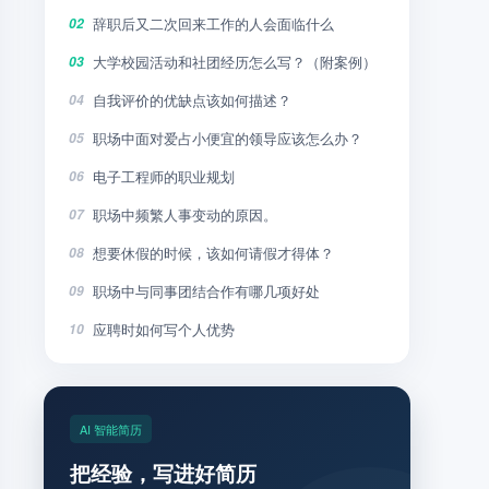
辞职后又二次回来工作的人会面临什么
02
大学校园活动和社团经历怎么写？（附案例）
03
自我评价的优缺点该如何描述？
04
职场中面对爱占小便宜的领导应该怎么办？
05
电子工程师的职业规划
06
职场中频繁人事变动的原因。
07
想要休假的时候，该如何请假才得体？
08
职场中与同事团结合作有哪几项好处
09
应聘时如何写个人优势
10
AI 智能简历
把经验，写进好简历