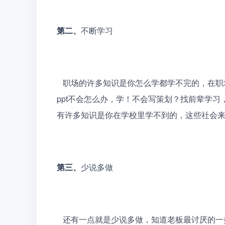
第二、
不断学习
   职场的许多知识是你怎么学都学不完的，在职场中，想要不被淘汰，就要不断学习，给自己充实技能，
ppt不会怎么办，学！不会写策划？找前辈学
有许多知识是你在学校里学不到的，这些社会
第三、
少说多做
   还有一点就是少说多做，知道老板最讨厌的一类人是什么吗，就是嘴碎的人，在办公室里，就要保持一