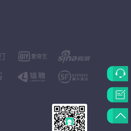
联
系
问
客
题
返
服
反
回