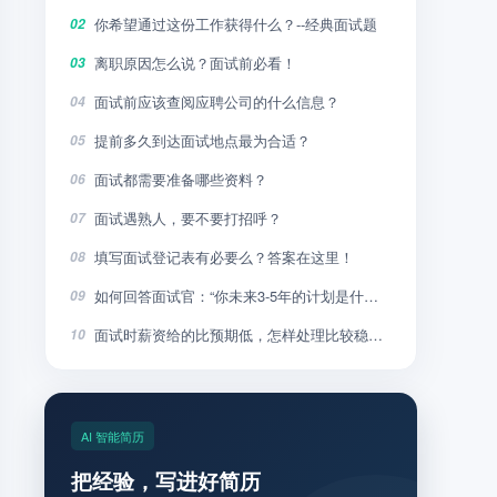
你希望通过这份工作获得什么？--经典面试题
02
离职原因怎么说？面试前必看！
03
面试前应该查阅应聘公司的什么信息？
04
提前多久到达面试地点最为合适？
05
面试都需要准备哪些资料？
06
面试遇熟人，要不要打招呼？
07
填写面试登记表有必要么？答案在这里！
08
如何回答面试官：“你未来3-5年的计划是什么”？
09
面试时薪资给的比预期低，怎样处理比较稳妥？
10
AI 智能简历
把经验，写进好简历