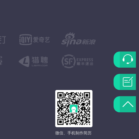
联
系
问
客
题
返
服
反
回
馈
微信、手机制作简历
顶