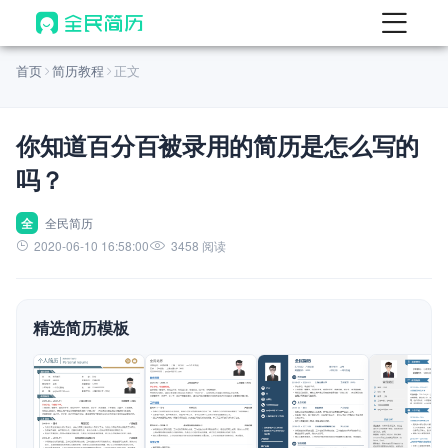
首页
首页
简历教程
正文
热门
AI 简历工具
你知道百分百被录用的简历是怎么写的
AI 生成简历
吗？
AI 优化简历
AI 翻译简历
全
全民简历
2020-06-10 16:58:00
3458 阅读
AI 诊断简历
AI 模拟面试
精选简历模板
面试自我介绍
New
AI 职场工具
简历模板