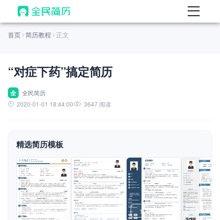
首页
首页
简历教程
正文
热门
AI 简历工具
“对症下药”搞定简历
AI 生成简历
AI 优化简历
全
全民简历
2020-01-01 18:44:00
3647 阅读
AI 翻译简历
AI 诊断简历
精选简历模板
AI 模拟面试
面试自我介绍
New
AI 职场工具
简历模板
查看模板
查看模板
查看模板
查看模板