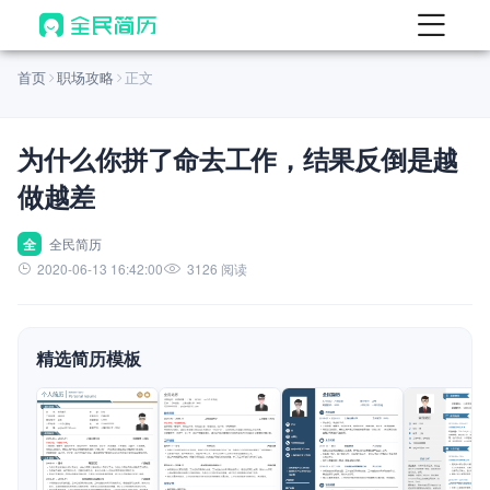
首页
首页
职场攻略
正文
热门
AI 简历工具
为什么你拼了命去工作，结果反倒是越
AI 生成简历
做越差
AI 优化简历
AI 翻译简历
全
全民简历
2020-06-13 16:42:00
3126 阅读
AI 诊断简历
AI 模拟面试
精选简历模板
面试自我介绍
New
AI 职场工具
简历模板