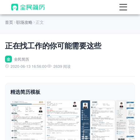
首页
首页
职场攻略
正文
热门
AI 简历工具
正在找工作的你可能需要这些
AI 生成简历
AI 优化简历
全
全民简历
2020-06-13 16:56:00
2639 阅读
AI 翻译简历
AI 诊断简历
精选简历模板
AI 模拟面试
面试自我介绍
New
AI 职场工具
简历模板
查看模板
查看模板
查看模板
查看模板