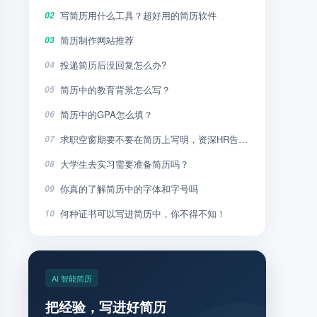
写简历用什么工具？超好用的简历软件
02
简历制作网站推荐
03
投递简历后没回复怎么办?
04
简历中的教育背景怎么写？
05
简历中的GPA怎么填？
06
求职空窗期要不要在简历上写明，资深HR告诉你
07
大学生去实习需要准备简历吗？
08
你真的了解简历中的字体和字号吗
09
何种证书可以写进简历中，你不得不知！
10
AI 智能简历
把经验，写进好简历