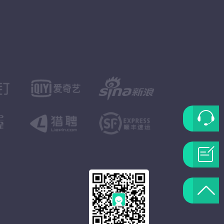
联
系
问
客
题
返
服
反
回