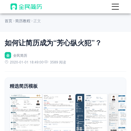
首页
首页
简历教程
正文
热门
AI 简历工具
如何让简历成为“芳心纵火犯”？
AI 生成简历
AI 优化简历
全
全民简历
2020-01-01 18:49:00
3589 阅读
AI 翻译简历
AI 诊断简历
精选简历模板
AI 模拟面试
面试自我介绍
New
AI 职场工具
简历模板
查看模板
查看模板
查看模板
查看模板