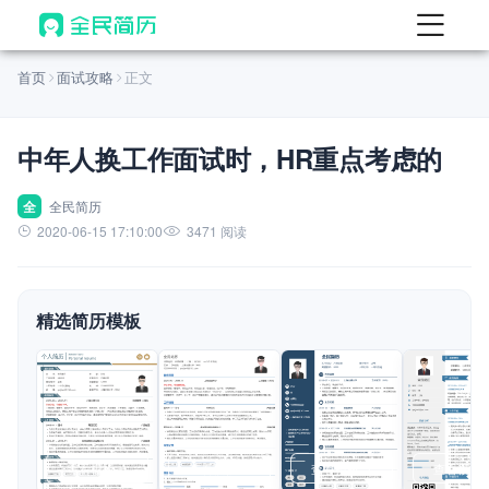
首页
首页
面试攻略
正文
热门
AI 简历工具
中年人换工作面试时，HR重点考虑的
AI 生成简历
AI 优化简历
全
全民简历
2020-06-15 17:10:00
3471 阅读
AI 翻译简历
AI 诊断简历
精选简历模板
AI 模拟面试
面试自我介绍
New
AI 职场工具
简历模板
查看模板
查看模板
查看模板
查看模板