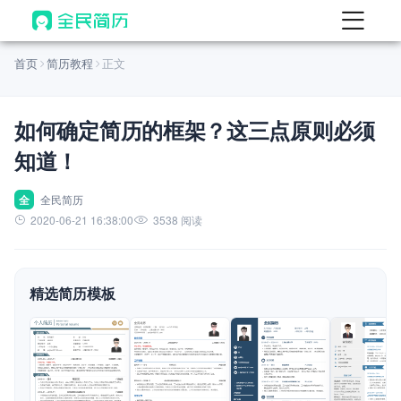
首页
首页
简历教程
正文
热门
AI 简历工具
如何确定简历的框架？这三点原则必须
AI 生成简历
知道！
AI 优化简历
AI 翻译简历
全
全民简历
2020-06-21 16:38:00
3538 阅读
AI 诊断简历
AI 模拟面试
精选简历模板
面试自我介绍
New
AI 职场工具
简历模板