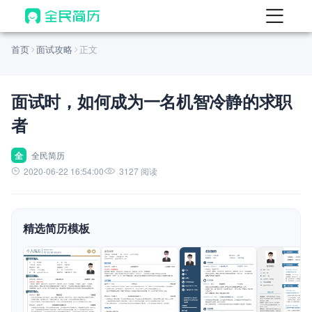
首页
首页
面试攻略
正文
热门
AI 简历工具
面试时，如何成为一名机智冷静的求职
AI 生成简历
者
AI 优化简历
AI 翻译简历
全
全民简历
2020-06-22 16:54:00
3127 阅读
AI 诊断简历
AI 模拟面试
精选简历模板
面试自我介绍
New
AI 职场工具
简历模板